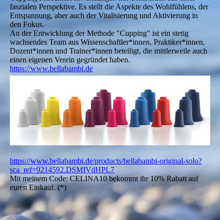
faszialen Perspektive. Es stellt die Aspekte des Wohlfühlens, der
Entspannung, aber auch der Vitalisierung und Aktivierung in
den Fokus.
An der Entwicklung der Methode "Cupping" ist ein stetig
wachsendes Team aus Wissenschaftler*innen, Praktiker*innen,
Dozent*innen und Trainer*innen beteiligt, die mittlerweile auch
einen eigenen Verein gegründet haben.
https://www.bellabambi.de
https://www.bellabambi.de/products/bellabambi-original-solo?
sca_ref=9214592.DSMIVdHPL7
Mit meinem Code: CELINA10 bekommt ihr 10% Rabatt auf
euren Einkauf. (*)